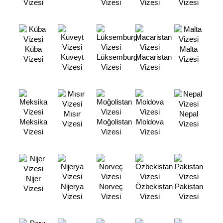
Vizesi
Vizesi
Vizesi
Vizesi
Küba
Malta
Kuveyt
Lüksemburg
Macaristan
Vizesi
Vizesi
Vizesi
Vizesi
Vizesi
Mısır
Nepal
Meksika
Moğolistan
Moldova
Vizesi
Vizesi
Vizesi
Vizesi
Vizesi
Nijer
Nijerya
Norveç
Özbekistan
Pakistan
Vizesi
Vizesi
Vizesi
Vizesi
Vizesi