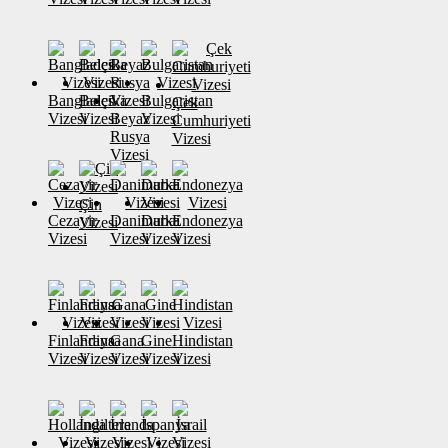
Banglades
Belçika
Bulgaristan
Çek
Vizesi
Vizesi
Beyaz
Vizesi
Cumhuriyeti
Rusya
Vizesi
Vizesi
Çin
Cezayir
Danimarka
Dubai
Endonezya
Vizesi
Vizesi
Vizesi
Vizesi
Vizesi
Finlandiya
Fransa
Gana
Gine
Hindistan
Vizesi
Vizesi
Vizesi
Vizesi
Vizesi