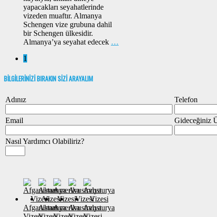
yapacakları seyahatlerinde
vizeden muaftır. Almanya
Schengen vize grubuna dahil
bir Schengen ülkesidir.
Almanya’ya seyahat edecek
…
1
BİLGİLERİNİZİ BIRAKIN SİZİ ARAYALIM
Adınız
Telefon
Email
Gideceğiniz 
Nasıl Yardımcı Olabiliriz?
Afganistan
Almanya
Amerika
Avustralya
Avusturya
Vizesi
Vizesi
Vizesi
Vizesi
Vizesi