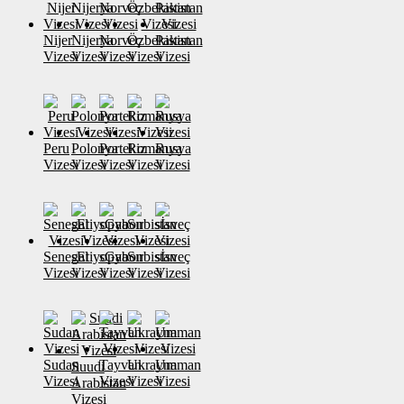
Nijer
Nijerya
Norveç
Özbekistan
Pakistan
Vizesi
Vizesi
Vizesi
Vizesi
Vizesi
Peru
Polonya
Portekiz
Romanya
Rusya
Vizesi
Vizesi
Vizesi
Vizesi
Vizesi
Senegal
sEtiyopya
sGabon
Sırbistan
sİsveç
Vizesi
Vizesi
Vizesi
Vizesi
Vizesi
Sudan
Tayvan
Ukrayna
Umman
Suudi
Vizesi
Vizesi
Vizesi
Vizesi
Arabistan
Vizesi