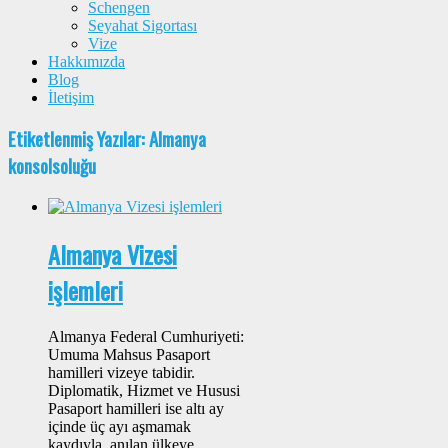
Schengen
Seyahat Sigortası
Vize
Hakkımızda
Blog
İletişim
Etiketlenmiş Yazılar: Almanya
konsolsoluğu
Almanya Vizesi
işlemleri
Almanya Federal Cumhuriyeti:
Umuma Mahsus Pasaport
hamilleri vizeye tabidir.
Diplomatik, Hizmet ve Hususi
Pasaport hamilleri ise altı ay
içinde üç ayı aşmamak
kaydıyla, anılan ülkeye