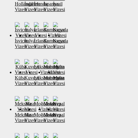
Hollanda
İngiltere
İrlanda
İspanya
İsrail
Vizesi
Vizesi
Vizesi
Vizesi
Vizesi
İsviçre
İtalya
İzlanda
Kamboçya
Kanada
Vizesi
Vizesi
Vizesi
Vizesi
Vizesi
Küba
Kuveyt
Lüksemburg
Macaristan
Malta
Vizesi
Vizesi
Vizesi
Vizesi
Vizesi
Meksika
Mısır
Moğolistan
Moldova
Nepal
Vizesi
Vizesi
Vizesi
Vizesi
Vizesi