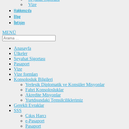
Vize
Hakkımızda
Blog
İletişim
MENÜ
Anasayfa
Ülkeler
Seyahat Sigortası
Pasaport
Vize
Vize formları
Konsolosluk Bilgileri
Yerleşik Diplomatik ve Konsüler Misyonlar
Fahri Konsolosluklar
Akredite Misyonlar
Yurtdışındaki Temsilciliklerimiz
Gerekli Evraklar
SSS
Çıkış Harcı
e-Pasaport
Pasaport