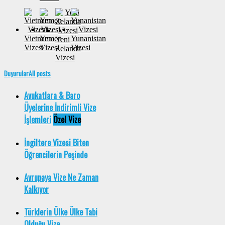
Vietnam
Yemen
Yunanistan
Yeni
Vizesi
Vizesi
Vizesi
Zelanda
Vizesi
Duyurular
All posts
Avukatlara & Baro
Üyelerine İndirimli Vize
İşlemleri
Özel Vize
İngiltere Vizesi Biten
Öğrencilerin Peşinde
Avrupaya Vize Ne Zaman
Kalkıyor
Türklerin Ülke Ülke Tabi
Olduğu Vize