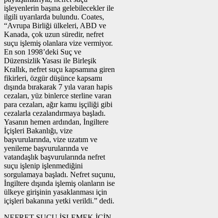
işleyenlerin başına gelebilecekler ile
ilgili uyarılarda bulundu. Coates,
“Avrupa Birliği ülkeleri, ABD ve
Kanada, çok uzun süredir, nefret
suçu işlemiş olanlara vize vermiyor.
En son 1998’deki Suç ve
Düzensizlik Yasası ile Birleşik
Krallık, nefret suçu kapsamına giren
fikirleri, özgür düşünce kapsamı
dışında bırakarak 7 yıla varan hapis
cezaları, yüz binlerce sterline varan
para cezaları, ağır kamu işçiliği gibi
cezalarla cezalandırmaya başladı.
Yasanın hemen ardından, İngiltere
İçişleri Bakanlığı, vize
başvurularında, vize uzatım ve
yenileme başvurularında ve
vatandaşlık başvurularında nefret
suçu işlenip işlenmediğini
sorgulamaya başladı. Nefret suçunu,
İngiltere dışında işlemiş olanların ise
ülkeye girişinin yasaklanması için
içişleri bakanına yetki verildi.” dedi.
NEFRET SUÇU İŞLEMEK İÇİN