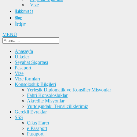
Vize
Hakkımızda
Blog
İletişim
MENÜ
Anasayfa
Ülkeler
Seyahat Sigortası
Pasaport
Vize
Vize formları
Konsolosluk Bilgileri
Yerleşik Diplomatik ve Konsüler Misyonlar
Fahri Konsolosluklar
Akredite Misyonlar
Yurtdışındaki Temsilciliklerimiz
Gerekli Evraklar
SSS
Çıkış Harcı
e-Pasaport
Pasaport