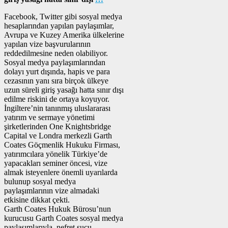
Facebook, Twitter gibi sosyal medya
hesaplarından yapılan paylaşımlar,
Avrupa ve Kuzey Amerika ülkelerine
yapılan vize başvurularının
reddedilmesine neden olabiliyor.
Sosyal medya paylaşımlarından
dolayı yurt dışında, hapis ve para
cezasının yanı sıra birçok ülkeye
uzun süreli giriş yasağı hatta sınır dışı
edilme riskini de ortaya koyuyor.
İngiltere’nin tanınmış uluslararası
yatırım ve sermaye yönetimi
şirketlerinden One Knightsbridge
Capital ve Londra merkezli Garth
Coates Göçmenlik Hukuku Firması,
yatırımcılara yönelik Türkiye’de
yapacakları seminer öncesi, vize
almak isteyenlere önemli uyarılarda
bulunup sosyal medya
paylaşımlarının vize almadaki
etkisine dikkat çekti.
Garth Coates Hukuk Bürosu’nun
kurucusu Garth Coates sosyal medya
paylaşımlarıyla, nefret suçu