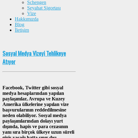
Schengen
Seyahat Sigortası
Vize
Hakkımızda
Blog
İletişim
Sosyal Medya Vizeyi Tehlikeye
Atıyor
Facebook, Twitter gibi sosyal
medya hesaplarından yapılan
paylaşımlar, Avrupa ve Kuzey
Amerika ülkelerine yapılan vize
başvurularının reddedilmesine
neden olabiliyor. Sosyal medya
paylaşımlarından dolayı yurt
dışında, hapis ve para cezasının
yanı sıra birçok ülkeye uzun süreli
giriş yasağı hatta sınır dışı
…