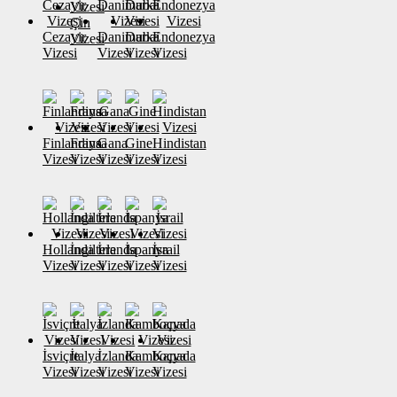
Çin
Cezayir
Danimarka
Dubai
Endonezya
Vizesi
Vizesi
Vizesi
Vizesi
Vizesi
Finlandiya
Fransa
Gana
Gine
Hindistan
Vizesi
Vizesi
Vizesi
Vizesi
Vizesi
Hollanda
İngiltere
İrlanda
İspanya
İsrail
Vizesi
Vizesi
Vizesi
Vizesi
Vizesi
İsviçre
İtalya
İzlanda
Kamboçya
Kanada
Vizesi
Vizesi
Vizesi
Vizesi
Vizesi