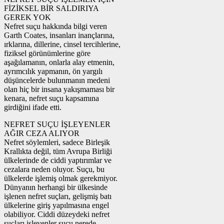
FİZİKSEL BİR SALDIRIYA
GEREK YOK
Nefret suçu hakkında bilgi veren
Garth Coates, insanları inançlarına,
ırklarına, dillerine, cinsel tercihlerine,
fiziksel görünümlerine göre
aşağılamanın, onlarla alay etmenin,
ayrımcılık yapmanın, ön yargılı
düşüncelerde bulunmanın medeni
olan hiç bir insana yakışmaması bir
kenara, nefret suçu kapsamına
girdiğini ifade etti.
NEFRET SUÇU İŞLEYENLER
AĞIR CEZA ALIYOR
Nefret söylemleri, sadece Birleşik
Krallıkta değil, tüm Avrupa Birliği
ülkelerinde de ciddi yaptırımlar ve
cezalara neden oluyor. Suçu, bu
ülkelerde işlemiş olmak gerekmiyor.
Dünyanın herhangi bir ülkesinde
işlenen nefret suçları, gelişmiş batı
ülkelerine giriş yapılmasına engel
olabiliyor. Ciddi düzeydeki nefret
suçları işleyenler suçu nerede