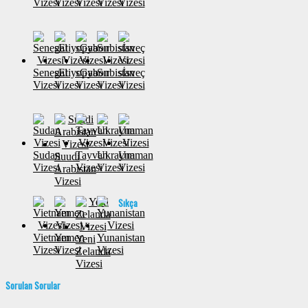
Vizesi
Vizesi
Vizesi
Vizesi
Vizesi
Senegal
sEtiyopya
sGabon
Sırbistan
sİsveç
Vizesi
Vizesi
Vizesi
Vizesi
Vizesi
Sudan
Tayvan
Ukrayna
Umman
Suudi
Vizesi
Vizesi
Vizesi
Vizesi
Arabistan
Vizesi
Sıkça
Vietnam
Yemen
Yunanistan
Yeni
Vizesi
Vizesi
Vizesi
Zelanda
Vizesi
Sorulan Sorular