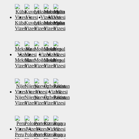
Küba
Kuveyt
Lüksemburg
Macaristan
Malta
Vizesi
Vizesi
Vizesi
Vizesi
Vizesi
Meksika
Mısır
Moğolistan
Moldova
Nepal
Vizesi
Vizesi
Vizesi
Vizesi
Vizesi
Nijer
Nijerya
Norveç
Özbekistan
Pakistan
Vizesi
Vizesi
Vizesi
Vizesi
Vizesi
Peru
Polonya
Portekiz
Romanya
Rusya