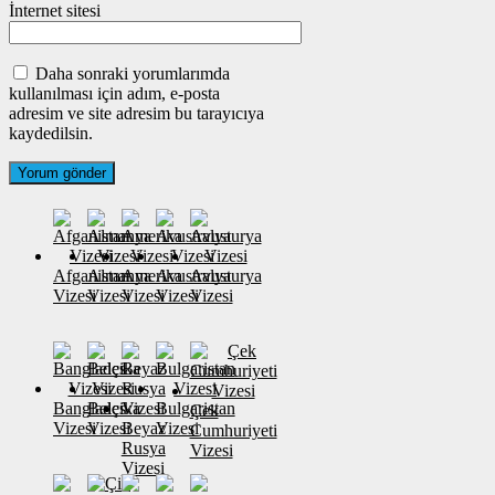
İnternet sitesi
Daha sonraki yorumlarımda
kullanılması için adım, e-posta
adresim ve site adresim bu tarayıcıya
kaydedilsin.
Afganistan
Almanya
Amerika
Avustralya
Avusturya
Vizesi
Vizesi
Vizesi
Vizesi
Vizesi
Banglades
Belçika
Bulgaristan
Çek
Vizesi
Vizesi
Beyaz
Vizesi
Cumhuriyeti
Rusya
Vizesi
Vizesi