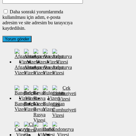
Daha sonraki yorumlarımda
kullanılması için adım, e-posta
adresim ve site adresim bu tarayıcıya
kaydedilsin.
Afganistan
Almanya
Amerika
Avustralya
Avusturya
Vizesi
Vizesi
Vizesi
Vizesi
Vizesi
Banglades
Belçika
Bulgaristan
Çek
Vizesi
Vizesi
Beyaz
Vizesi
Cumhuriyeti
Rusya
Vizesi
Vizesi
Çin