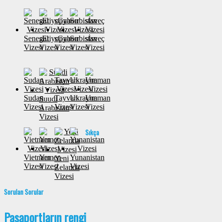
Senegal
sEtiyopya
sGabon
Sırbistan
sİsveç
Vizesi
Vizesi
Vizesi
Vizesi
Vizesi
Sudan
Tayvan
Ukrayna
Umman
Suudi
Vizesi
Vizesi
Vizesi
Vizesi
Arabistan
Vizesi
Sıkça
Vietnam
Yemen
Yunanistan
Yeni
Vizesi
Vizesi
Vizesi
Zelanda
Vizesi
Sorulan Sorular
Pasaportların rengi