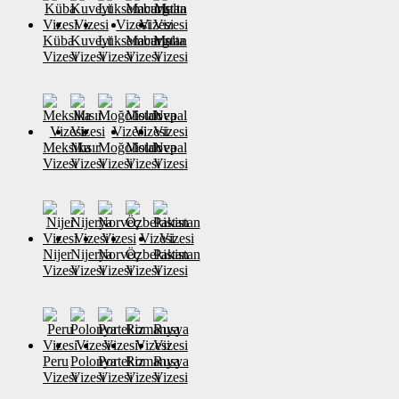
Küba
Kuveyt
Lüksemburg
Macaristan
Malta
Vizesi
Vizesi
Vizesi
Vizesi
Vizesi
Meksika
Mısır
Moğolistan
Moldova
Nepal
Vizesi
Vizesi
Vizesi
Vizesi
Vizesi
Nijer
Nijerya
Norveç
Özbekistan
Pakistan
Vizesi
Vizesi
Vizesi
Vizesi
Vizesi
Peru
Polonya
Portekiz
Romanya
Rusya
Vizesi
Vizesi
Vizesi
Vizesi
Vizesi