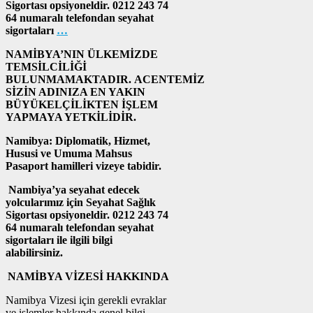
Sigortası opsiyoneldir. 0212 243 74
64 numaralı telefondan seyahat
sigortaları
…
NAMİBYA’NIN ÜLKEMİZDE
TEMSİLCİLİĞİ
BULUNMAMAKTADIR. ACENTEMİZ
SİZİN ADINIZA EN YAKIN
BÜYÜKELÇİLİKTEN İŞLEM
YAPMAYA YETKİLİDİR.
Namibya: Diplomatik, Hizmet,
Hususi ve Umuma Mahsus
Pasaport hamilleri vizeye tabidir.
Nambiya’ya seyahat edecek
yolcularımız için Seyahat Sağlık
Sigortası opsiyoneldir. 0212 243 74
64 numaralı telefondan seyahat
sigortaları ile ilgili bilgi
alabilirsiniz.
NAMİBYA VİZESİ HAKKINDA
Namibya Vizesi için gerekli evraklar
ve işlemler hakkında genel bilgi