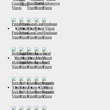
Cezayir
Danimarka
Dubai
Endonezya
Vizesi
Vizesi
Vizesi
Vizesi
Vizesi
Finlandiya
Fransa
Gana
Gine
Hindistan
Vizesi
Vizesi
Vizesi
Vizesi
Vizesi
Hollanda
İngiltere
İrlanda
İspanya
İsrail
Vizesi
Vizesi
Vizesi
Vizesi
Vizesi
İsviçre
İtalya
İzlanda
Kamboçya
Kanada
Vizesi
Vizesi
Vizesi
Vizesi
Vizesi