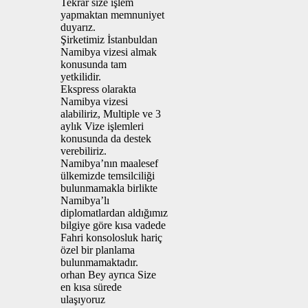
Tekrar size işlem
yapmaktan memnuniyet
duyarız.
Şirketimiz İstanbuldan
Namibya vizesi almak
konusunda tam
yetkilidir.
Ekspress olarakta
Namibya vizesi
alabiliriz, Multiple ve 3
aylık Vize işlemleri
konusunda da destek
verebiliriz.
Namibya’nın maalesef
ülkemizde temsilciliği
bulunmamakla birlikte
Namibya’lı
diplomatlardan aldığımız
bilgiye göre kısa vadede
Fahri konsolosluk hariç
özel bir planlama
bulunmamaktadır.
orhan Bey ayrıca Size
en kısa sürede
ulaşıyoruz