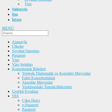
Vize
Hakkımızda
Blog
İletişim
MENÜ
Anasayfa
Ülkeler
Seyahat Sigortası
Pasaport
Vize
Vize formları
Konsolosluk Bilgileri
Yerleşik Diplomatik ve Konsüler Misyonlar
Fahri Konsolosluklar
Akredite Misyonlar
Yurtdışındaki Temsilciliklerimiz
Gerekli Evraklar
SSS
Çıkış Harcı
e-Pasaport
Pasaport