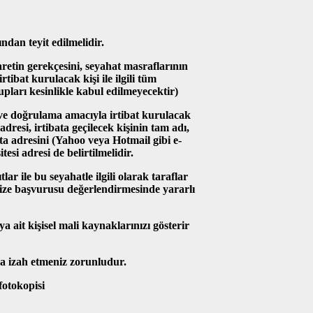
ndan teyit edilmelidir.
aretin gerekçesini, seyahat masraflarının
rtibat kurulacak kişi ile ilgili tüm
tupları kesinlikle kabul edilmeyecektir)
 ve doğrulama amacıyla irtibat kurulacak
 adresi, irtibata geçilecek kişinin tam adı,
ta adresini (Yahoo veya Hotmail gibi e-
esi adresi de belirtilmelidir.
lar ile bu seyahatle ilgili olarak taraflar
vize başvurusu değerlendirmesinde yararlı
a ait kişisel mali kaynaklarınızı gösterir
da izah etmeniz zorunludur.
fotokopisi