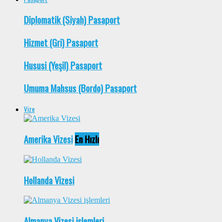
Diplomatik (Siyah) Pasaport
Hizmet (Gri) Pasaport
Hususi (Yeşil) Pasaport
Umuma Mahsus (Bordo) Pasaport
Vize
Amerika Vizesi
En Hızlı
Hollanda Vizesi
Almanya Vizesi işlemleri