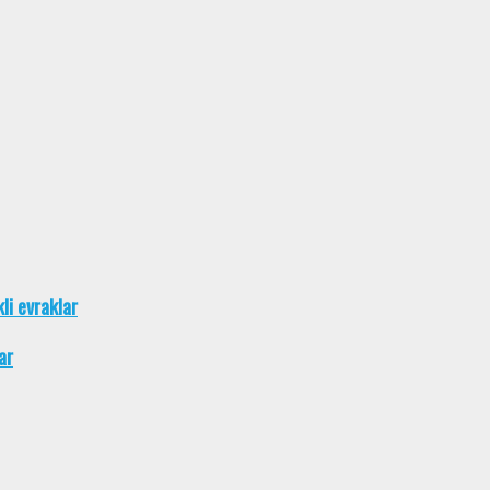
kli evraklar
ar