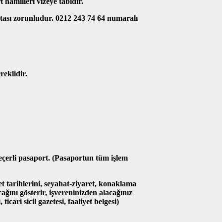
hamilleri vizeye tabidir.
rtası zorunludur. 0212 243 74 64 numaralı
reklidir.
çerli pasaport. (Pasaportun tüm işlem
ret tarihlerini, seyahat-ziyaret, konaklama
ğını gösterir, işvereninizden alacağınız
ticari sicil gazetesi, faaliyet belgesi)