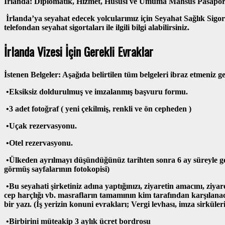
İrlanda: Diplomatik, Hizmet, Hususi ve Umuma Mahsus Pasaport 
İrlanda’ya
seyahat edecek yolcularımız için Seyahat Sağlık Sigo
telefondan seyahat sigortaları ile ilgili bilgi alabilirsiniz.
İrlanda Vizesi İçin Gerekli Evraklar
İstenen Belgeler: Aşağıda belirtilen tüm belgeleri ibraz etmeniz ge
•Eksiksiz doldurulmuş ve imzalanmış başvuru formu.
•3 adet fotoğraf ( yeni çekilmiş, renkli ve ön cepheden )
•Uçak rezervasyonu.
•Otel rezervasyonu.
•Ülkeden ayrılmayı düşündüğünüz tarihten sonra 6 ay süreyle ge
görmüş sayfalarının fotokopisi)
•Bu seyahati şirketiniz adına yaptığınızı, ziyaretin amacını, ziya
cep harçlığı vb. masrafların tamamının kim tarafından karşılanaca
bir yazı. (İş yerizin konuni evrakları; Vergi levhası, imza sirküleri, 
•Birbirini müteakip 3 aylık ücret bordrosu