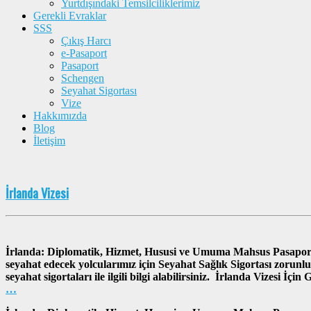
Yurtdışındaki Temsilciliklerimiz
Gerekli Evraklar
SSS
Çıkış Harcı
e-Pasaport
Pasaport
Schengen
Seyahat Sigortası
Vize
Hakkımızda
Blog
İletişim
İrlanda Vizesi
İrlanda: Diplomatik, Hizmet, Hususi ve Umuma Mahsus Pasaport 
seyahat edecek yolcularımız için Seyahat Sağlık Sigortası zorunl
seyahat sigortaları ile ilgili bilgi alabilirsiniz. İrlanda Vizesi İç
…