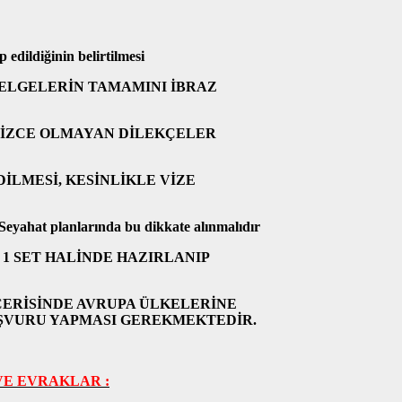
 edildiğinin belirtilmesi
ELGELERİN TAMAMINI İBRAZ
LİZCE OLMAYAN DİLEKÇELER
İLMESİ, KESİNLİKLE VİZE
 Seyahat planlarında bu dikkate alınmalıdır
 1 SET HALİNDE HAZIRLANIP
ÇERİSİNDE AVRUPA ÜLKELERİNE
AŞVURU YAPMASI GEREKMEKTEDİR.
VE EVRAKLAR :