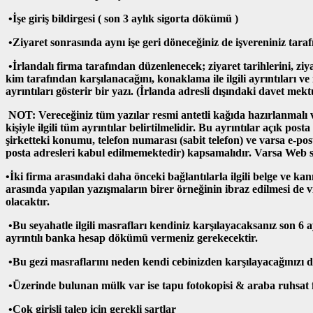
•İşe giriş bildirgesi ( son 3 aylık sigorta dökümü )
•Ziyaret sonrasında aynı işe geri döneceğiniz de işvereniniz tarafı
•İrlandalı firma tarafından düzenlenecek; ziyaret tarihlerini, ziy
kim tarafından karşılanacağını, konaklama ile ilgili ayrıntıları ve i
ayrıntıları gösterir bir yazı. (İrlanda adresli dışındaki davet mek
NOT: Vereceğiniz tüm yazılar resmi antetli kağıda hazırlanmalı
kişiyle ilgili tüm ayrıntılar belirtilmelidir. Bu ayrıntılar açık posta
şirketteki konumu, telefon numarası (sabit telefon) ve varsa e-pos
posta adresleri kabul edilmemektedir) kapsamalıdır. Varsa Web sit
•İki firma arasındaki daha önceki bağlantılarla ilgili belge ve kanıt
arasında yapılan yazışmaların birer örneğinin ibraz edilmesi de 
olacaktır.
•Bu seyahatle ilgili masrafları kendiniz karşılayacaksanız son 6 ay
ayrıntılı banka hesap dökümü vermeniz gerekecektir.
•Bu gezi masraflarını neden kendi cebinizden karşılayacağınızı 
•Üzerinde bulunan mülk var ise tapu fotokopisi & araba ruhsat 
•Çok girişli talep için gerekli şartlar