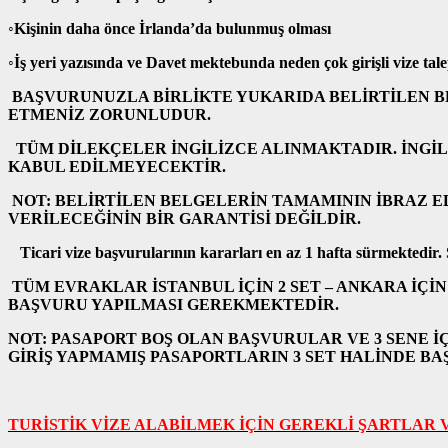
◦Kişinin daha önce İrlanda’da bulunmuş olması
◦İş yeri yazısında ve Davet mektebunda neden çok girişli vize talep
BAŞVURUNUZLA BİRLİKTE YUKARIDA BELİRTİLEN B
ETMENİZ ZORUNLUDUR.
TÜM DİLEKÇELER İNGİLİZCE ALINMAKTADIR. İNGİ
KABUL EDİLMEYECEKTİR.
NOT: BELİRTİLEN BELGELERİN TAMAMININ İBRAZ ED
VERİLECEĞİNİN BİR GARANTİSİ DEĞİLDİR.
Ticari vize başvurularının kararları en az 1 hafta sürmektedir.
TÜM EVRAKLAR İSTANBUL İÇİN 2 SET – ANKARA İÇİN
BAŞVURU YAPILMASI GEREKMEKTEDİR.
NOT: PASAPORT BOŞ OLAN BAŞVURULAR VE 3 SENE İ
GİRİŞ YAPMAMIŞ PASAPORTLARIN 3 SET HALİNDE B
TURİSTİK VİZE ALABİLMEK İÇİN GEREKLİ ŞARTLAR 