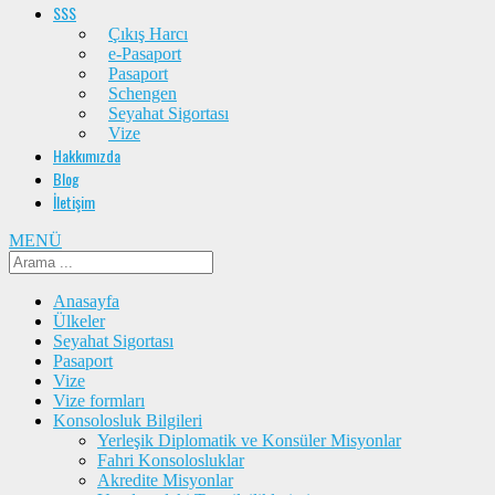
SSS
Çıkış Harcı
e-Pasaport
Pasaport
Schengen
Seyahat Sigortası
Vize
Hakkımızda
Blog
İletişim
MENÜ
Anasayfa
Ülkeler
Seyahat Sigortası
Pasaport
Vize
Vize formları
Konsolosluk Bilgileri
Yerleşik Diplomatik ve Konsüler Misyonlar
Fahri Konsolosluklar
Akredite Misyonlar