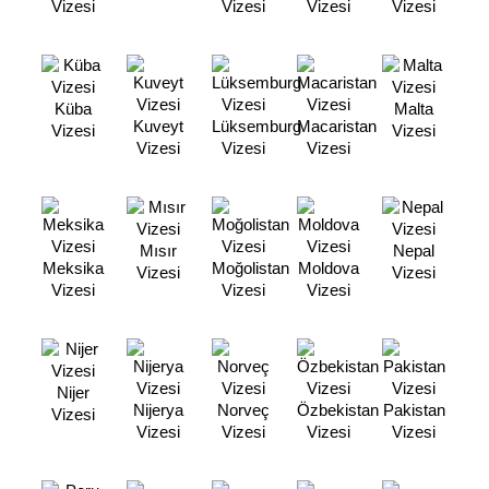
Vizesi
Vizesi
Vizesi
Vizesi
Küba
Malta
Kuveyt
Lüksemburg
Macaristan
Vizesi
Vizesi
Vizesi
Vizesi
Vizesi
Mısır
Nepal
Meksika
Moğolistan
Moldova
Vizesi
Vizesi
Vizesi
Vizesi
Vizesi
Nijer
Nijerya
Norveç
Özbekistan
Pakistan
Vizesi
Vizesi
Vizesi
Vizesi
Vizesi