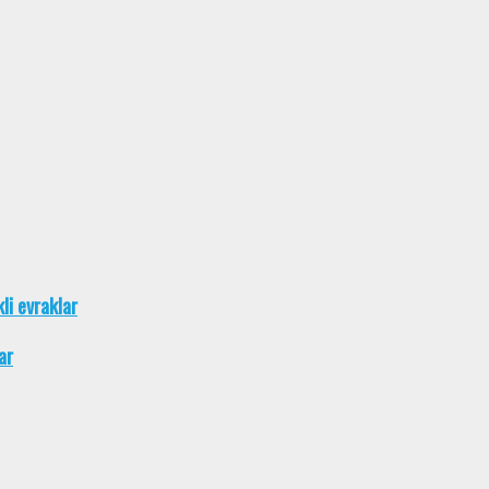
kli evraklar
ar