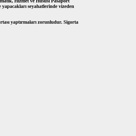
omatik, Hizmet ve Hususi Pasaport
ye yapacakları seyahatlerinde vizeden
ortası yaptırmaları zorunludur. Sigorta