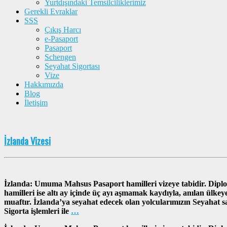
Yurtdışındaki Temsilciliklerimiz
Gerekli Evraklar
SSS
Çıkış Harcı
e-Pasaport
Pasaport
Schengen
Seyahat Sigortası
Vize
Hakkımızda
Blog
İletişim
İzlanda Vizesi
İzlanda: Umuma Mahsus Pasaport hamilleri vizeye tabidir. Dipl
hamilleri ise altı ay içinde üç ayı aşmamak kaydıyla, anılan ülke
muaftır. İzlanda’ya seyahat edecek olan yolcularımızın Seyahat sa
Sigorta işlemleri ile
…