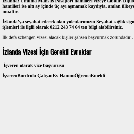
İzlanda: Umuma Mahsus Pasaport hamilleri vizeye tabidir. Dipl
hamilleri ise altı ay içinde üç ayı aşmamak kaydıyla, anılan ülke
muaftır.
İzlanda’ya seyahat edecek olan yolcularımızın Seyahat sağlık sig
işlemleri ile ilgili olarak 0212 243 74 64 ten bilgi alabilirsiniz.
İlk defa schengen vizesi alacak kişiler şahsen başvurmak zorundadır .
İzlanda Vizesi İçin Gerekli Evraklar
İşveren olarak vize başvurusu
İşveren
Bordrolu Çalışan
Ev Hanımı
Öğrenci
Emekli