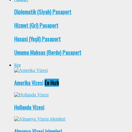
Diplomatik (Siyah) Pasaport
Hizmet (Gri) Pasaport
Hususi (Yeşil) Pasaport
Umuma Mahsus (Bordo) Pasaport
Vize
Amerika Vizesi
En Hızlı
Hollanda Vizesi
Almanya Vizesi işlemleri