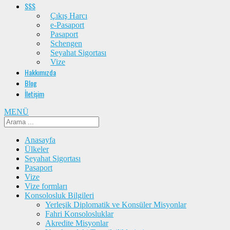
SSS
Çıkış Harcı
e-Pasaport
Pasaport
Schengen
Seyahat Sigortası
Vize
Hakkımızda
Blog
İletişim
MENÜ
Anasayfa
Ülkeler
Seyahat Sigortası
Pasaport
Vize
Vize formları
Konsolosluk Bilgileri
Yerleşik Diplomatik ve Konsüler Misyonlar
Fahri Konsolosluklar
Akredite Misyonlar