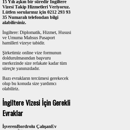
15 Yılı aşkın bir süredir İngiltere
Vizesi Takip Hizmetleri Veriyoruz.
Lütfen sorularınız için 0212 293 93
35 Numaralı telefondan bilgi
alabilirsiniz.
İngiltere: Diplomatik, Hizmet, Hususi
ve Umuma Mahsus Pasaport
hamilleri vizeye tabidir.
Şirketimiz online vize formunun
doldurulmasından başvuru
merkezinde size refakate kadar tüm
süreçte yanınızdadır.
Bazı evrakların tercümesi gerekecek
olup bu konuda size yardımcı
olabiliriz.
İngiltere Vizesi İçin Gerekli
Evraklar
İşveren
Bordrolu Çalışan
Ev