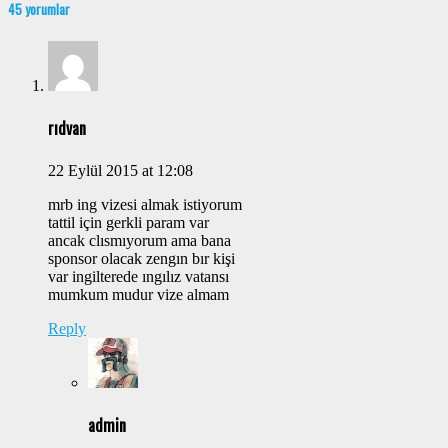
45 yorumlar
rıdvan
22 Eylül 2015 at 12:08
mrb ing vizesi almak istiyorum
tattil için gerkli param var
ancak clısmıyorum ama bana
sponsor olacak zengın bır kişi
var ingilterede ıngılız vatansı
mumkum mudur vize almam
Reply
admin