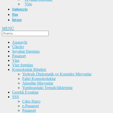
Vize
Hakkımızda
Blog
İletişim
MENÜ
Anasayfa
Ülkeler
Seyahat Sigortası
Pasaport
Vize
Vize formları
Konsolosluk Bilgileri
Yerleşik Diplomatik ve Konsüler Misyonlar
Fahri Konsolosluklar
Akredite Misyonlar
Yurtdışındaki Temsilciliklerimiz
Gerekli Evraklar
SSS
Çıkış Harcı
e-Pasaport
Pasaport