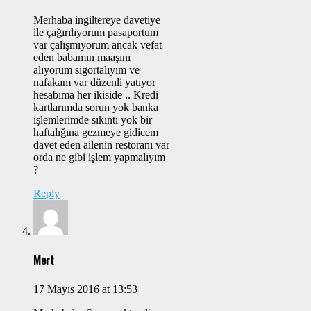
Merhaba ingiltereye davetiye
ile çağırılıyorum pasaportum
var çalışmıyorum ancak vefat
eden babamın maaşını
alıyorum sigortalıyım ve
nafakam var düzenli yatıyor
hesabıma her ikiside .. Kredi
kartlarımda sorun yok banka
işlemlerimde sıkıntı yok bir
haftalığına gezmeye gidicem
davet eden ailenin restoranı var
orda ne gibi işlem yapmalıyım
?
Reply
Mert
17 Mayıs 2016 at 13:53