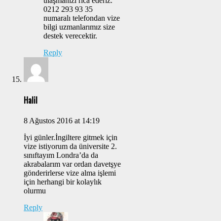
ulaşmanızı rica ederiz.
0212 293 93 35
numaralı telefondan vize
bilgi uzmanlarımız size
destek verecektir.
Reply
Halil
8 Ağustos 2016 at 14:19
İyi günler.İngiltere gitmek için
vize istiyorum da üniversite 2.
sınıftayım Londra’da da
akrabalarım var ordan davetşye
gönderirlerse vize alma işlemi
için herhangi bir kolaylık
olurmu
Reply