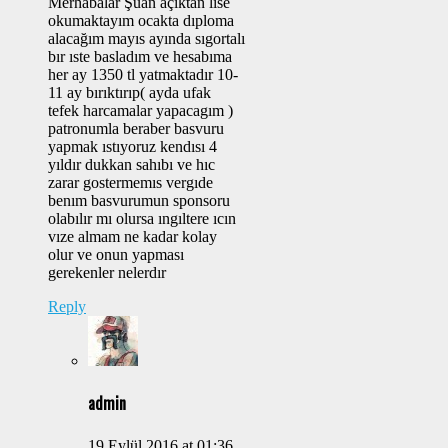
Merhabalar Şuan açıktan lise
okumaktayım ocakta dıploma
alacağım mayıs ayında sıgortalı
bır ıste basladım ve hesabıma
her ay 1350 tl yatmaktadır 10-
11 ay bırıktırıp( ayda ufak
tefek harcamalar yapacagım )
patronumla beraber basvuru
yapmak ıstıyoruz kendısı 4
yıldır dukkan sahıbı ve hıc
zarar gostermemıs vergıde
benım basvurumun sponsoru
olabılır mı olursa ıngıltere ıcın
vıze almam ne kadar kolay
olur ve onun yapması
gerekenler nelerdır
Reply
admin
19 Eylül 2016 at 01:36