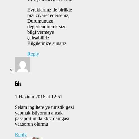
Evraklarınız ile birlikte
bizi ziyaret ederseniz,
Durumunuzu
değerlendirerek size
bilgi vermeye
çalışabiliriz.
Bilgilerinize sunarız
Reply
Eda
1 Haziran 2016 at 12:51
Selam ıngiltere ye turistik gezi
yapmak istiyorum ancak
pasaportun da kktc damgasi
var.sorun olurmu
Reply