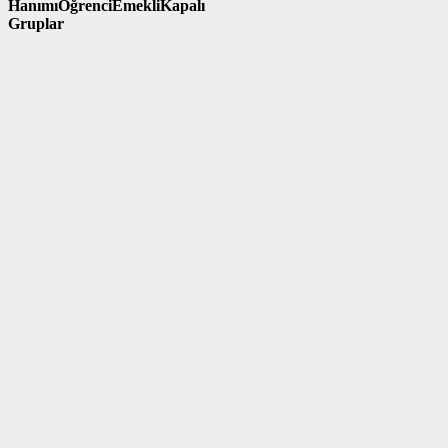
Hanımı
Öğrenci
Emekli
Kapalı
Gruplar