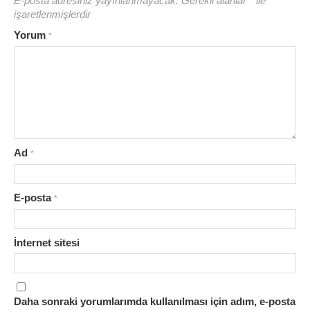
E-posta adresiniz yayınlanmayacak.
Gerekli alanlar
*
ile
işaretlenmişlerdir
Yorum
*
Ad
*
E-posta
*
İnternet sitesi
Daha sonraki yorumlarımda kullanılması için adım, e-posta