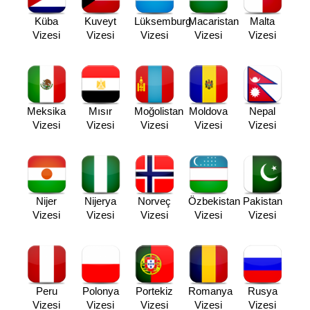
Küba
Kuveyt
Lüksemburg
Macaristan
Malta
Vizesi
Vizesi
Vizesi
Vizesi
Vizesi
Meksika
Mısır
Moğolistan
Moldova
Nepal
Vizesi
Vizesi
Vizesi
Vizesi
Vizesi
Nijer
Nijerya
Norveç
Özbekistan
Pakistan
Vizesi
Vizesi
Vizesi
Vizesi
Vizesi
Peru
Polonya
Portekiz
Romanya
Rusya
Vizesi
Vizesi
Vizesi
Vizesi
Vizesi