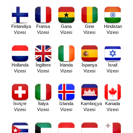
Finlandiya
Fransa
Gana
Gine
Hindistan
Vizesi
Vizesi
Vizesi
Vizesi
Vizesi
Hollanda
İngiltere
İrlanda
İspanya
İsrail
Vizesi
Vizesi
Vizesi
Vizesi
Vizesi
İsviçre
İtalya
İzlanda
Kamboçya
Kanada
Vizesi
Vizesi
Vizesi
Vizesi
Vizesi