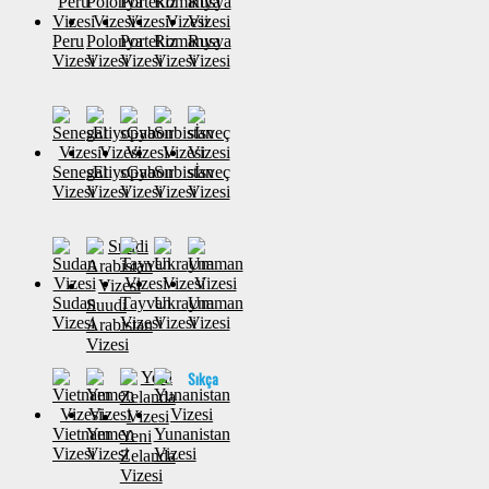
Peru
Polonya
Portekiz
Romanya
Rusya
Vizesi
Vizesi
Vizesi
Vizesi
Vizesi
Senegal
sEtiyopya
sGabon
Sırbistan
sİsveç
Vizesi
Vizesi
Vizesi
Vizesi
Vizesi
Sudan
Tayvan
Ukrayna
Umman
Suudi
Vizesi
Vizesi
Vizesi
Vizesi
Arabistan
Vizesi
Sıkça
Vietnam
Yemen
Yunanistan
Yeni
Vizesi
Vizesi
Vizesi
Zelanda
Vizesi