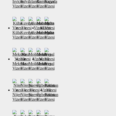
İsviçre
İtalya
İzlanda
Kamboçya
Kanada
Vizesi
Vizesi
Vizesi
Vizesi
Vizesi
Küba
Kuveyt
Lüksemburg
Macaristan
Malta
Vizesi
Vizesi
Vizesi
Vizesi
Vizesi
Meksika
Mısır
Moğolistan
Moldova
Nepal
Vizesi
Vizesi
Vizesi
Vizesi
Vizesi
Nijer
Nijerya
Norveç
Özbekistan
Pakistan
Vizesi
Vizesi
Vizesi
Vizesi
Vizesi