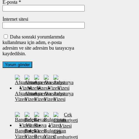
E-posta
*
İnternet sitesi
Daha sonraki yorumlarımda
kullanılması için adım, e-posta
adresim ve site adresim bu tarayıcıya
kaydedilsin.
Afganistan
Almanya
Amerika
Avustralya
Avusturya
Vizesi
Vizesi
Vizesi
Vizesi
Vizesi
Banglades
Belçika
Bulgaristan
Çek
Vizesi
Vizesi
Beyaz
Vizesi
Cumhuriyeti