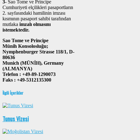
3-
Sao Tome ve Principe
Cumhuriyeti elçilikleri pasaportların
2. sayfasındaki hamilinin imzası
kısmının pasaport sahibi tarafından
mutlaka
imzalı olmasını
istemektedir.
Sao Tome ve Principe
Münih Konsolosluğu;
Nymphenburger Strasse 118/1, D-
80636
Munich (MÜNİH), Germany
(ALMANYA)
Telefon : +49-89-1290073
Faks : +49-5312135300
İlgili İçerikler
Tunus Vizesi