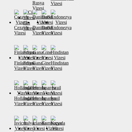
Rusya
Vizesi
Vizesi
Çin
Cezayir
Danimarka
Dubai
Endonezya
Vizesi
Vizesi
Vizesi
Vizesi
Vizesi
Finlandiya
Fransa
Gana
Gine
Hindistan
Vizesi
Vizesi
Vizesi
Vizesi
Vizesi
Hollanda
İngiltere
İrlanda
İspanya
İsrail
Vizesi
Vizesi
Vizesi
Vizesi
Vizesi