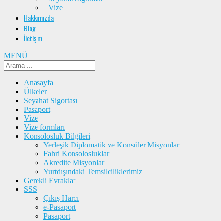
Vize
Hakkımızda
Blog
İletişim
MENÜ
Anasayfa
Ülkeler
Seyahat Sigortası
Pasaport
Vize
Vize formları
Konsolosluk Bilgileri
Yerleşik Diplomatik ve Konsüler Misyonlar
Fahri Konsolosluklar
Akredite Misyonlar
Yurtdışındaki Temsilciliklerimiz
Gerekli Evraklar
SSS
Çıkış Harcı
e-Pasaport
Pasaport