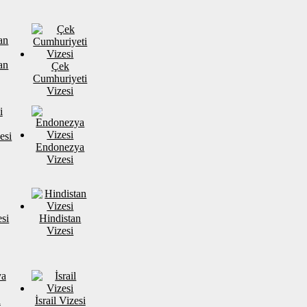
an
Çek
Cumhuriyeti
Vizesi
esi
Endonezya
Vizesi
si
Hindistan
Vizesi
a
İsrail Vizesi