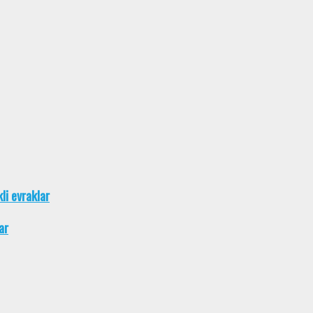
kli evraklar
ar