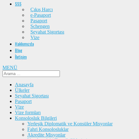
SSS
Çıkış Harcı
e-Pasaport
Pasaport
Schengen
Seyahat Sigortası
Vize
Hakkımızda
Blog
İletişim
MENÜ
Anasayfa
Ülkeler
Seyahat Sigortası
Pasaport
Vize
Vize formları
Konsolosluk Bilgileri
Yerleşik Diplomatik ve Konsüler Misyonlar
Fahri Konsolosluklar
Akredite Misyonlar