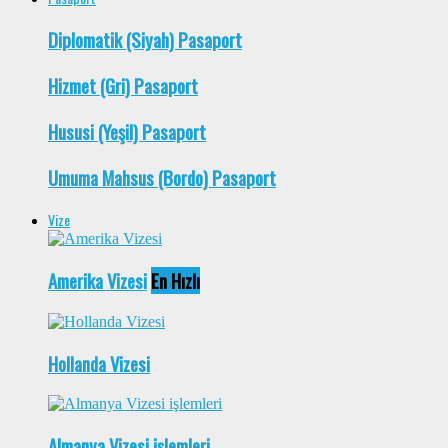
Diplomatik (Siyah) Pasaport
Hizmet (Gri) Pasaport
Hususi (Yeşil) Pasaport
Umuma Mahsus (Bordo) Pasaport
Vize
Amerika Vizesi
En Hızlı
Hollanda Vizesi
Almanya Vizesi işlemleri