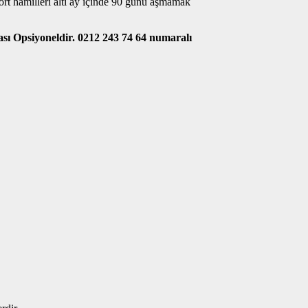
 hamilleri altı ay içinde 90 günü aşmamak
ası Opsiyoneldir. 0212 243 74 64 numaralı