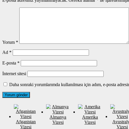
E-posta adresiniz yayınlanmayacak.
Gerekli alanlar
*
ile işaretlenmişl
Yorum
*
Ad
*
E-posta
*
İnternet sitesi
Daha sonraki yorumlarımda kullanılması için adım, e-posta adresim
Almanya
Amerika
Afganistan
Avustral
Vizesi
Vizesi
Vizesi
Vizesi