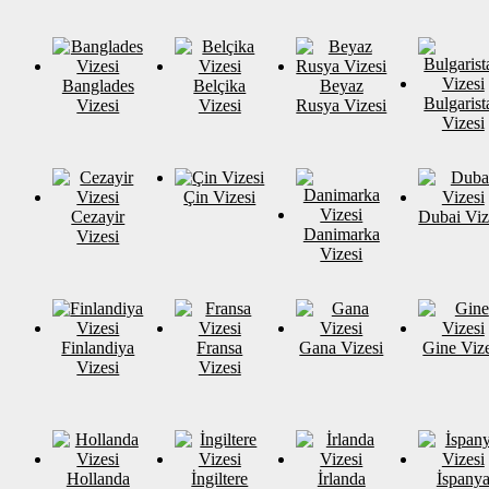
Banglades
Belçika
Beyaz
Bulgarist
Vizesi
Vizesi
Rusya Vizesi
Vizesi
Çin Vizesi
Cezayir
Dubai Viz
Danimarka
Vizesi
Vizesi
Finlandiya
Fransa
Gana Vizesi
Gine Vize
Vizesi
Vizesi
Hollanda
İngiltere
İrlanda
İspany