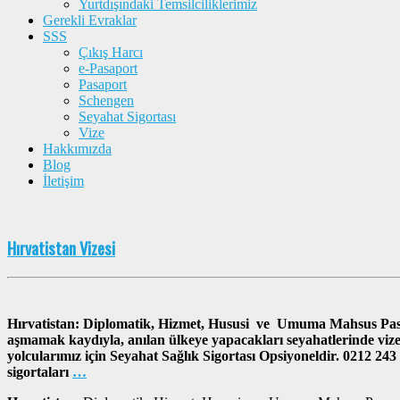
Yurtdışındaki Temsilciliklerimiz
Gerekli Evraklar
SSS
Çıkış Harcı
e-Pasaport
Pasaport
Schengen
Seyahat Sigortası
Vize
Hakkımızda
Blog
İletişim
Hırvatistan Vizesi
Hırvatistan: Diplomatik, Hizmet, Hususi ve Umuma Mahsus Pasap
aşmamak kaydıyla, anılan ülkeye yapacakları seyahatlerinde viz
yolcularımız için Seyahat Sağlık Sigortası Opsiyoneldir. 0212 24
sigortaları
…