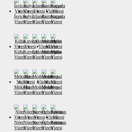
İsviçre
İtalya
İzlanda
Kamboçya
Kanada
Vizesi
Vizesi
Vizesi
Vizesi
Vizesi
Küba
Kuveyt
Lüksemburg
Macaristan
Malta
Vizesi
Vizesi
Vizesi
Vizesi
Vizesi
Meksika
Mısır
Moğolistan
Moldova
Nepal
Vizesi
Vizesi
Vizesi
Vizesi
Vizesi
Nijer
Nijerya
Norveç
Özbekistan
Pakistan
Vizesi
Vizesi
Vizesi
Vizesi
Vizesi