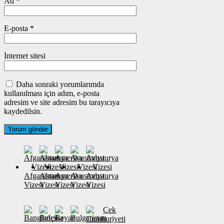
Ad
*
E-posta
*
İnternet sitesi
Daha sonraki yorumlarımda
kullanılması için adım, e-posta
adresim ve site adresim bu tarayıcıya
kaydedilsin.
Afganistan
Almanya
Amerika
Avustralya
Avusturya
Vizesi
Vizesi
Vizesi
Vizesi
Vizesi