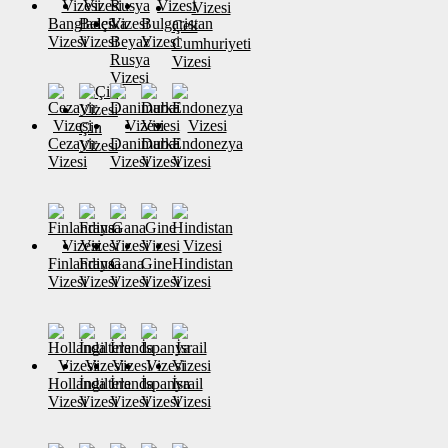
Banglades
Belçika
Bulgaristan
Çek
Vizesi
Vizesi
Beyaz
Vizesi
Cumhuriyeti
Rusya
Vizesi
Vizesi
Çin
Cezayir
Danimarka
Dubai
Endonezya
Vizesi
Vizesi
Vizesi
Vizesi
Vizesi
Finlandiya
Fransa
Gana
Gine
Hindistan
Vizesi
Vizesi
Vizesi
Vizesi
Vizesi
Hollanda
İngiltere
İrlanda
İspanya
İsrail
Vizesi
Vizesi
Vizesi
Vizesi
Vizesi