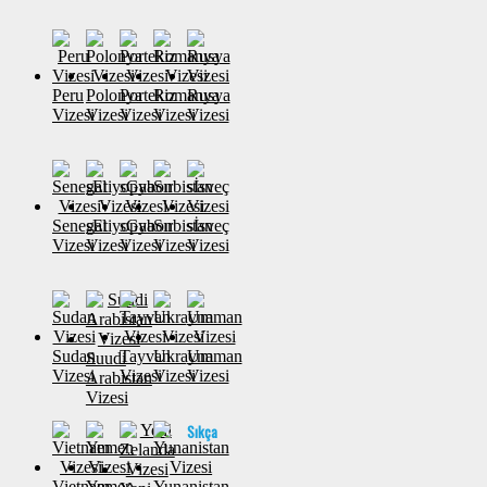
Peru
Polonya
Portekiz
Romanya
Rusya
Vizesi
Vizesi
Vizesi
Vizesi
Vizesi
Senegal
sEtiyopya
sGabon
Sırbistan
sİsveç
Vizesi
Vizesi
Vizesi
Vizesi
Vizesi
Sudan
Tayvan
Ukrayna
Umman
Suudi
Vizesi
Vizesi
Vizesi
Vizesi
Arabistan
Vizesi
Sıkça
Vietnam
Yemen
Yunanistan