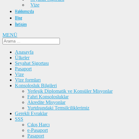
Vize
Hakkımızda
Blog
İletişim
MENÜ
Anasayfa
Ülkeler
Seyahat Sigortası
Pasaport
Vize
Vize formları
Konsolosluk Bilgileri
Yerleşik Diplomatik ve Konsüler Misyonlar
Fahri Konsolosluklar
Akredite Misyonlar
Yurtdışındaki Temsilciliklerimiz
Gerekli Evraklar
SSS
Çıkış Harcı
e-Pasaport
Pasaport