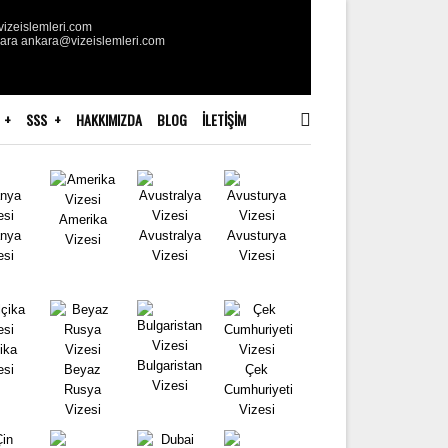
izeislemleri.com
kara ankara@vizeislemleri.com
SSS
HAKKIMIZDA
BLOG
İLETIŞIM
Amerika
nya
Avustralya
Avusturya
Vizesi
esi
Vizesi
Vizesi
ika
Bulgaristan
esi
Beyaz
Çek
Vizesi
Rusya
Cumhuriyeti
Vizesi
Vizesi