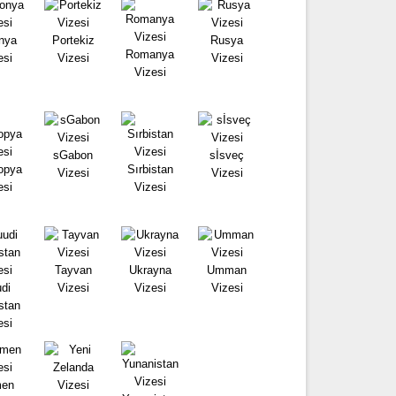
nya
Portekiz
Rusya
Romanya
esi
Vizesi
Vizesi
Vizesi
sGabon
sİsveç
opya
Sırbistan
Vizesi
Vizesi
esi
Vizesi
Tayvan
Ukrayna
Umman
di
Vizesi
Vizesi
Vizesi
stan
esi
en