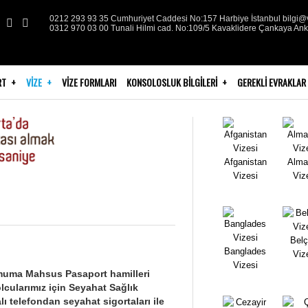
0212 293 93 35 Cumhuriyet Caddesi No:157 Harbiye İstanbul bilgi@v
0312 970 03 00 Tunali Hilmi cad. No:109/5 Kavaklidere Çankaya An
RT
VIZE
VIZE FORMLARI
KONSOLOSLUK BILGILERI
GEREKLI EVRAKLAR
Afganistan
Alma
Vizesi
Viz
Belç
Banglades
Viz
Vizesi
Umuma Mahsus Pasaport hamilleri
olcularımız için Seyahat Sağlık
ı telefondan seyahat sigortaları ile