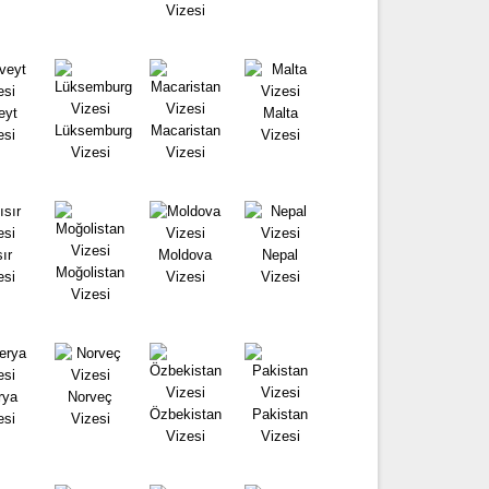
Vizesi
eyt
Malta
Lüksemburg
Macaristan
esi
Vizesi
Vizesi
Vizesi
ır
Moldova
Nepal
Moğolistan
esi
Vizesi
Vizesi
Vizesi
rya
Norveç
Özbekistan
Pakistan
esi
Vizesi
Vizesi
Vizesi