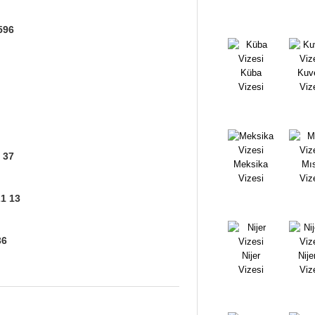
 596
Küba
Kuv
Vizesi
Viz
3 37
Meksika
Mıs
Vizesi
Viz
21 13
36
Nijer
Nije
Vizesi
Viz