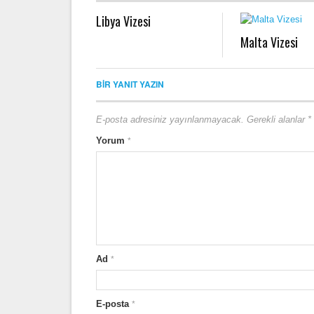
Libya Vizesi
Malta Vizesi
BIR YANIT YAZIN
E-posta adresiniz yayınlanmayacak.
Gerekli alanlar
*
Yorum
*
Ad
*
E-posta
*