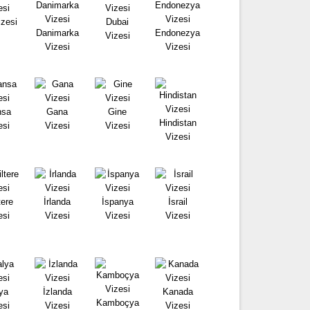
izesi
Dubai
Danimarka
Endonezya
Vizesi
Vizesi
Vizesi
nsa
Gana
Gine
Hindistan
esi
Vizesi
Vizesi
Vizesi
tere
İrlanda
İspanya
İsrail
esi
Vizesi
Vizesi
Vizesi
lya
İzlanda
Kanada
Kamboçya
esi
Vizesi
Vizesi