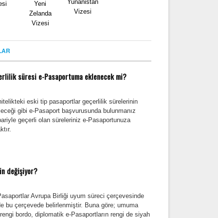
Yunanistan
esi
Yeni
Vizesi
Zelanda
Vizesi
LAR
rlilik süresi e-Pasaportuma eklenecek mi?
ikteki eski tip pasaportlar geçerlilik sürelerinin
ileceği gibi e-Pasaport başvurusunda bulunmanız
ibariyle geçerli olan süreleriniz e-Pasaportunuza
ktır.
in değişiyor?
Pasaportlar Avrupa Birliği uyum süreci çerçevesinde
de bu çerçevede belirlenmiştir. Buna göre; umuma
engi bordo, diplomatik e-Pasaportların rengi de siyah