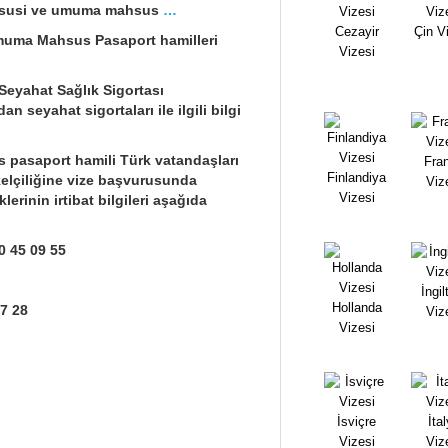
t, hususi ve umuma mahsus
…
Cezayir
Çin V
Umuma Mahsus Pasaport hamilleri
Vizesi
 Seyahat Sağlık Sigortası
n seyahat sigortaları ile ilgili bilgi
 pasaport hamili Türk vatandaşları
Fra
Finlandiya
kelçiliğine vize başvurusunda
Viz
Vizesi
erinin irtibat bilgileri aşağıda
20 45 09 55
İngil
Hollanda
87 28
Viz
Vizesi
İsviçre
İta
Vizesi
Viz