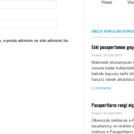
Vizesi
Viz
SIKÇA SORULAN SORU
, e-posta adresim ve site adresim bu
Eski pasaportumun geçe
Posted: 18 Eylül 2014
Makinede okunamayan nitel
sonuna kadar kullanılab
halinde başvuru tarihi it
harçsız olarak aktarılaca
0 comments
Pasaportların rengi niç
Posted: 18 Eylül 2014
Ülkemizde üretilecek e-
tasarlanmış ve renkleri 
mahsus e-Pasaportların r