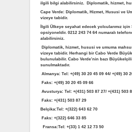
ilgili bilgi alabilirsiniz. Diplomatik, hizme
Cape Verde: Diplomatik, Hizmet, Hususi ve 
vizeye tabidir.
İlgili Ülkeye seyahat edecek yolcularımız için
opsiyoneldir. 0212 243 74 64 numaralı telefonda
alabilirsiniz.
Diplomatik, hizmet, hususi ve umuma mahsus
vizeye tabidir. Herhangi bir Cabo Verde Büyü
bulunulabilir. Cabo Verde’nin bazı Büyükelçilikl
sunulmaktadır.
Almanya:
Tel: +(49) 30 20 45 09 44/ +(49) 30 
Faks: +(49) 30 20 45 09 66
Avusturya: T
el: +(431) 503 87 27/ +(431) 503 
Faks: +(431) 503 87 29
Belçika:
Tel: +(322) 643 62 70
Faks: +(322) 646 33 85
Fransa:
Tel: +(33) 1 42 12 73 50