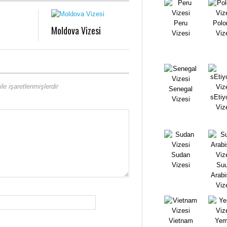
Peru
Polo
Moldova Vizesi
Vizesi
Viz
ile işaretlenmişlerdir
Senegal
sEtiy
Vizesi
Viz
Sudan
Vizesi
Suu
Arabi
Viz
Vietnam
Yem