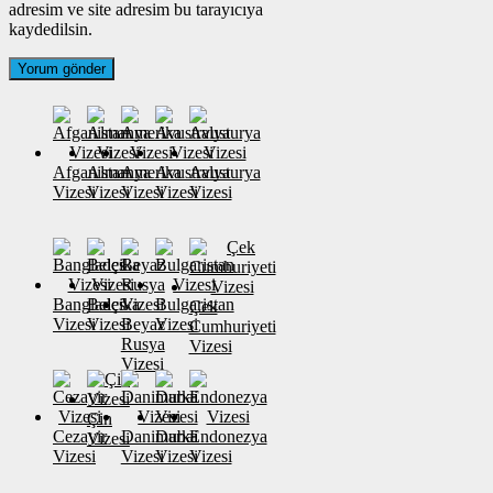
adresim ve site adresim bu tarayıcıya
kaydedilsin.
Afganistan
Almanya
Amerika
Avustralya
Avusturya
Vizesi
Vizesi
Vizesi
Vizesi
Vizesi
Banglades
Belçika
Bulgaristan
Çek
Vizesi
Vizesi
Beyaz
Vizesi
Cumhuriyeti
Rusya
Vizesi
Vizesi
Çin
Cezayir
Danimarka
Dubai
Endonezya
Vizesi
Vizesi
Vizesi
Vizesi
Vizesi