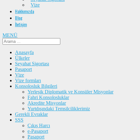
Vize
Hakkımızda
Blog
İletişim
MENÜ
Anasayfa
Ülkeler
Seyahat Sigortası
Pasaport
Vize
Vize formları
Konsolosluk Bilgileri
Yerleşik Diplomatik ve Konsüler Misyonlar
Fahri Konsolosluklar
Akredite Misyonlar
Yurtdışındaki Temsilciliklerimiz
Gerekli Evraklar
SSS
Çıkış Harcı
e-Pasaport
Pasaport