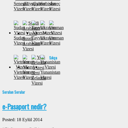
Senegal
sEtiyopya
sGabon
Sırbistan
sİsveç
Vizesi
Vizesi
Vizesi
Vizesi
Vizesi
Sudan
Tayvan
Ukrayna
Umman
Suudi
Vizesi
Vizesi
Vizesi
Vizesi
Arabistan
Vizesi
Sıkça
Vietnam
Yemen
Yunanistan
Yeni
Vizesi
Vizesi
Vizesi
Zelanda
Vizesi
Sorulan Sorular
e-Pasaport nedir?
Posted: 18 Eylül 2014