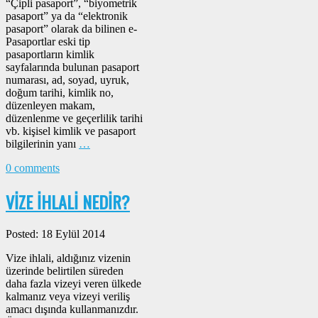
“Çipli pasaport”, “biyometrik
pasaport” ya da “elektronik
pasaport” olarak da bilinen e-
Pasaportlar eski tip
pasaportların kimlik
sayfalarında bulunan pasaport
numarası, ad, soyad, uyruk,
doğum tarihi, kimlik no,
düzenleyen makam,
düzenlenme ve geçerlilik tarihi
vb. kişisel kimlik ve pasaport
bilgilerinin yanı
…
0 comments
VİZE İHLALİ NEDİR?
Posted: 18 Eylül 2014
Vize ihlali, aldığınız vizenin
üzerinde belirtilen süreden
daha fazla vizeyi veren ülkede
kalmanız veya vizeyi veriliş
amacı dışında kullanmanızdır.