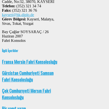
Cadde, No:32, 38070, KAYSERİ
Telefon:
(352) 321 34 74
Faks:
(352) 321 36 76
kayseri@hk-diplo.de
Görev Bölgesi:
Kayseri, Malatya,
Sivas, Tokat, Yozgat
Bay Çağlar SOYSARAÇ / 26
Haziran 2007
Fahri Konsolos
İlgili İçerikler
Fransa Mersin Fahri Konsolosluğu
Gürcistan Cumhuriyeti Samsun
Fahri Konsolosluğu
Çek Cumhurıyeti Mersın Fahri
Konsolosluğu
Bir yanıt yazın