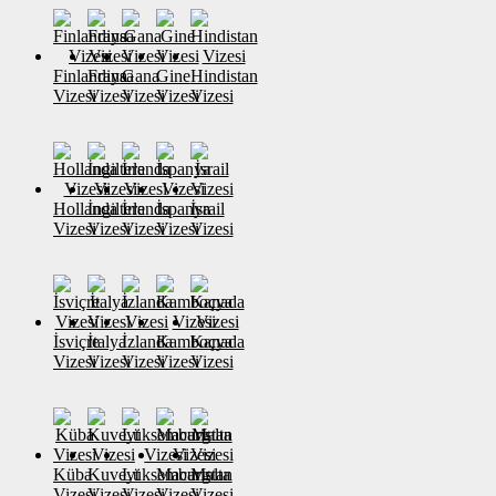
Finlandiya
Fransa
Gana
Gine
Hindistan
Vizesi
Vizesi
Vizesi
Vizesi
Vizesi
Hollanda
İngiltere
İrlanda
İspanya
İsrail
Vizesi
Vizesi
Vizesi
Vizesi
Vizesi
İsviçre
İtalya
İzlanda
Kamboçya
Kanada
Vizesi
Vizesi
Vizesi
Vizesi
Vizesi
Küba
Kuveyt
Lüksemburg
Macaristan
Malta
Vizesi
Vizesi
Vizesi
Vizesi
Vizesi