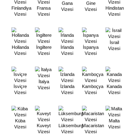
Gana
Gine
Finlandiya
Fransa
Hindistan
Vizesi
Vizesi
Vizesi
Vizesi
Vizesi
İsrail
Hollanda
İngiltere
İrlanda
İspanya
Vizesi
Vizesi
Vizesi
Vizesi
Vizesi
İtalya
İsviçre
İzlanda
Kamboçya
Kanada
Vizesi
Vizesi
Vizesi
Vizesi
Vizesi
Küba
Malta
Kuveyt
Lüksemburg
Macaristan
Vizesi
Vizesi
Vizesi
Vizesi
Vizesi