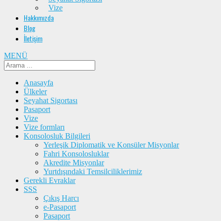
Vize
Hakkımızda
Blog
İletişim
MENÜ
Anasayfa
Ülkeler
Seyahat Sigortası
Pasaport
Vize
Vize formları
Konsolosluk Bilgileri
Yerleşik Diplomatik ve Konsüler Misyonlar
Fahri Konsolosluklar
Akredite Misyonlar
Yurtdışındaki Temsilciliklerimiz
Gerekli Evraklar
SSS
Çıkış Harcı
e-Pasaport
Pasaport