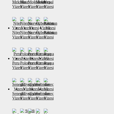
Meksika
Mısır
Moğolistan
Moldova
Nepal
Vizesi
Vizesi
Vizesi
Vizesi
Vizesi
Nijer
Nijerya
Norveç
Özbekistan
Pakistan
Vizesi
Vizesi
Vizesi
Vizesi
Vizesi
Peru
Polonya
Portekiz
Romanya
Rusya
Vizesi
Vizesi
Vizesi
Vizesi
Vizesi
Senegal
sEtiyopya
sGabon
Sırbistan
sİsveç
Vizesi
Vizesi
Vizesi
Vizesi
Vizesi