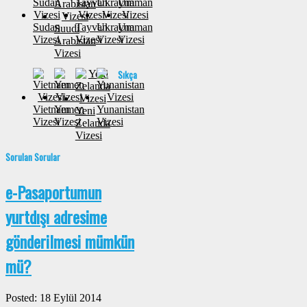
Sudan
Tayvan
Ukrayna
Umman
Suudi
Vizesi
Vizesi
Vizesi
Vizesi
Arabistan
Vizesi
Sıkça
Vietnam
Yemen
Yunanistan
Yeni
Vizesi
Vizesi
Vizesi
Zelanda
Vizesi
Sorulan Sorular
e-Pasaportumun
yurtdışı adresime
gönderilmesi mümkün
mü?
Posted: 18 Eylül 2014