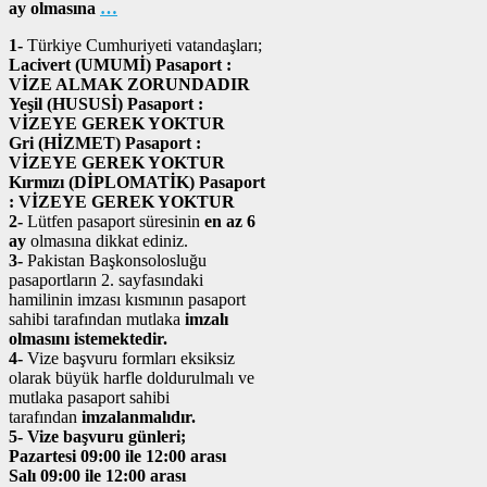
ay olmasına
…
1-
Türkiye Cumhuriyeti vatandaşları;
Lacivert (UMUMİ) Pasaport :
VİZE ALMAK ZORUNDADIR
Yeşil (HUSUSİ) Pasaport :
VİZEYE GEREK YOKTUR
Gri (HİZMET) Pasaport :
VİZEYE GEREK YOKTUR
Kırmızı (DİPLOMATİK) Pasaport
: VİZEYE GEREK YOKTUR
2-
Lütfen pasaport süresinin
en az 6
ay
olmasına dikkat ediniz.
3-
Pakistan Başkonsolosluğu
pasaportların 2. sayfasındaki
hamilinin imzası kısmının pasaport
sahibi tarafından mutlaka
imzalı
olmasını istemektedir.
4-
Vize başvuru formları eksiksiz
olarak büyük harfle doldurulmalı ve
mutlaka pasaport sahibi
tarafından
imzalanmalıdır.
5- Vize başvuru günleri;
Pazartesi 09:00 ile 12:00 arası
Salı 09:00 ile 12:00 arası