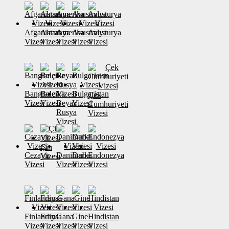
Afganistan
Almanya
Amerika
Avustralya
Avusturya
Vizesi
Vizesi
Vizesi
Vizesi
Vizesi
Banglades
Belçika
Bulgaristan
Çek
Vizesi
Vizesi
Beyaz
Vizesi
Cumhuriyeti
Rusya
Vizesi
Vizesi
Çin
Cezayir
Danimarka
Dubai
Endonezya
Vizesi
Vizesi
Vizesi
Vizesi
Vizesi
Finlandiya
Fransa
Gana
Gine
Hindistan
Vizesi
Vizesi
Vizesi
Vizesi
Vizesi