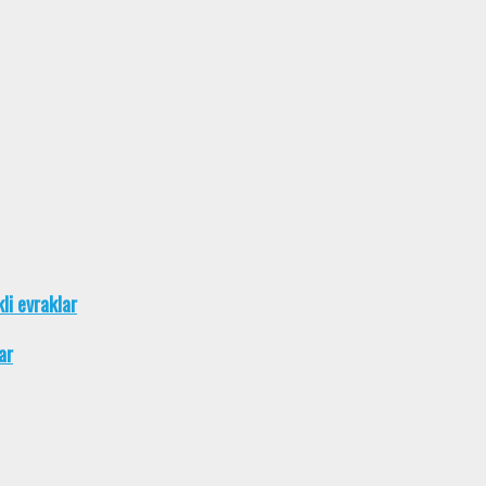
kli evraklar
ar