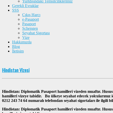
Yurtdışındaki Temsilciliklerimiz
Gerekli Evraklar
SSS
Çıkış Harcı
e-Pasaport
Pasaport
Schengen
Seyahat Sigortası
Vize
Hakkımızda
Blog
İletişim
Hindistan Vizesi
Hindistan: Diplomatik Pasaport hamilleri vizeden muaftır. Hu
hamilleri vizeye tabidir. Bu ülkeye seyahat edecek yolcularımız i
0212 243 74 64 numaralı telefondan seyahat sigortaları ile ilgili bi
Hindistan: Diplomatik Pasaport hamilleri vizeden muaftır. Hu