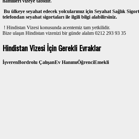
hamilleri vizeye tabidir.
Bu ülkeye seyahat edecek yolcularımız için Seyahat Sağlık Sigor
telefondan seyahat sigortaları ile ilgili bilgi alabilirsiniz.
! Hindistan Vizesi konusunda acentemiz tam yetkilidir.
Bize ulaşın Hindistan vizenizi bir günde alalım 0212 293 93 35
Hindistan Vizesi İçin Gerekli Evraklar
İşveren
Bordrolu Çalışan
Ev Hanımı
Öğrenci
Emekli