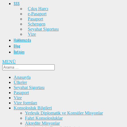
SSS
Çıkış Harcı
e-Pasaport
Pasaport
Schengen
Seyahat Sigortası
Vize
Hakkımızda
Blog
İletişim
MENÜ
Anasayfa
Ülkeler
Seyahat Sigortası
Pasaport
Vize
Vize formları
Konsolosluk Bilgileri
Yerleşik Diplomatik ve Konsüler Misyonlar
Fahri Konsolosluklar
Akredite Misyonlar