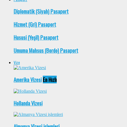
Diplomatik (Siyah) Pasaport
Hizmet (Gri) Pasaport
Hususi (Yeşil) Pasaport
Umuma Mahsus (Bordo) Pasaport
Vize
Amerika Vizesi
En Hızlı
Hollanda Vizesi
Almanya Vizesi işlemleri